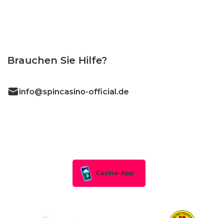
Anmeldung
Richtlinien
uns
Über uns
Verantwortungsvolles
Zahlungen
Spielen
Datenschutzrichtlinie
Brauchen Sie Hilfe?
Schicken Sie uns eine E-Mail
info@spincasino-official.de
Casino-App