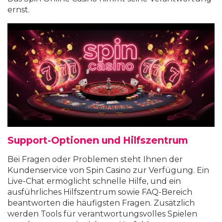
ernst.
Support-Optionen und Hilfszentrum
Bei Fragen oder Problemen steht Ihnen der
Kundenservice von Spin Casino zur Verfügung. Ein
Live-Chat ermöglicht schnelle Hilfe, und ein
ausführliches Hilfszentrum sowie FAQ-Bereich
beantworten die häufigsten Fragen. Zusätzlich
werden Tools für verantwortungsvolles Spielen