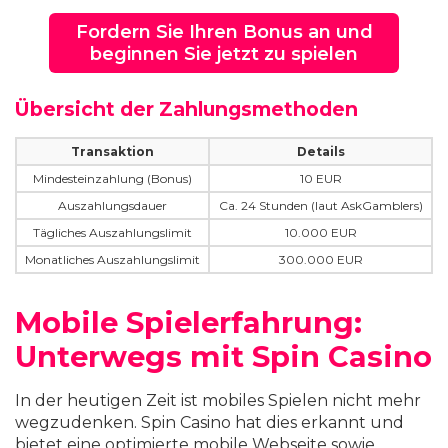
Fordern Sie Ihren Bonus an und
beginnen Sie jetzt zu spielen
Übersicht der Zahlungsmethoden
Transaktion
Details
Mindesteinzahlung (Bonus)
10 EUR
Auszahlungsdauer
Ca. 24 Stunden (laut AskGamblers)
Tägliches Auszahlungslimit
10.000 EUR
Monatliches Auszahlungslimit
300.000 EUR
Mobile Spielerfahrung:
Unterwegs mit Spin Casino
In der heutigen Zeit ist mobiles Spielen nicht mehr
wegzudenken. Spin Casino hat dies erkannt und
bietet eine optimierte mobile Webseite sowie