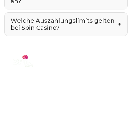
an?
Spin Casino bietet über 4800 Spiele an,
darunter Spielautomaten, Live Casino und
Welche Auszahlungslimits gelten
Tischspiele.
bei Spin Casino?
Das tägliche Auszahlungslimit beträgt 10.000
EUR und das monatliche Auszahlungslimit
300.000 EUR.
Spin Casino Boni
Spin Casino
Spin Casino
Treueprogramm
Spielen
Spin Casino App
Spin Casino
Spin Casino
Auszahlung
Anmeldung
Spin Casino
Spin Casino KYC-
Kontaktieren Sie
Anmeldung
Richtlinien
uns
Über uns
Verantwortungsvolles
Zahlungen
Spielen