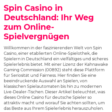
Spin Casino in
Deutschland: Ihr Weg
zum Online-
Spielvergnügen
Willkommen in der faszinierenden Welt von Spin
Casino, einer etablierten Online-Spielothek, die
Spielern in Deutschland ein vielfältiges und sicheres
Spielerlebnis bietet. Mit einer Lizenz der Kahnawake
Gaming Commission (00892) steht diese Plattform
für Seriosität und Fairness. Hier finden Sie eine
beeindruckende Auswahl an Spielen, von
klassischen Spielautomaten bis hin zu modernen
Live-Dealer-Tischen. Dieser Artikel beleuchtet, was
dieses Online Casino für deutsche Spieler so
attraktiv macht und worauf Sie achten sollten, um
das Beste aus Ihrem Spielerlebnis herauszuholen.