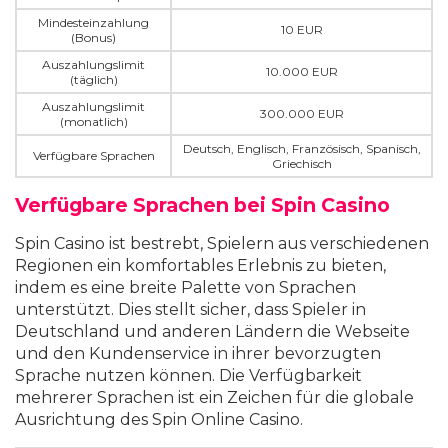
Mindesteinzahlung
10 EUR
(Bonus)
Auszahlungslimit
10.000 EUR
(täglich)
Auszahlungslimit
300.000 EUR
(monatlich)
Deutsch, Englisch, Französisch, Spanisch,
Verfügbare Sprachen
Griechisch
Verfügbare Sprachen bei Spin Casino
Spin Casino ist bestrebt, Spielern aus verschiedenen
Regionen ein komfortables Erlebnis zu bieten,
indem es eine breite Palette von Sprachen
unterstützt. Dies stellt sicher, dass Spieler in
Deutschland und anderen Ländern die Webseite
und den Kundenservice in ihrer bevorzugten
Sprache nutzen können. Die Verfügbarkeit
mehrerer Sprachen ist ein Zeichen für die globale
Ausrichtung des Spin Online Casino.