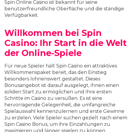
Spin Online Casino ist bekannt für seine
benutzerfreundliche Oberfläche und die ständige
Verfügbarkeit.
Willkommen bei Spin
Casino: Ihr Start in die Welt
der Online-Spiele
Für neue Spieler hält Spin Casino ein attraktives
Willkommenspaket bereit, das den Einstieg
besonders lohnenswert gestaltet. Dieses
Bonusangebot ist darauf ausgelegt, Ihnen einen
soliden Start zu ermöglichen und Ihre ersten
Schritte im Casino zu versüßen. Es ist eine
hervorragende Gelegenheit, die umfangreiche
Spielauswahl kennenzulernen und erste Gewinne
zu erzielen. Viele Spieler suchen gezielt nach einem
Spin Casino Bonus, um ihre Einzahlungen zu
maximieren und länger spielen zu können.