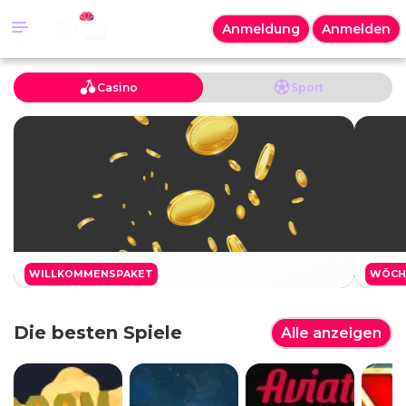
Anmeldung
Anmelden
Casino
Sport
WILLKOMMENSPAKET
WÖCH
Geni
100% Bonus bis zu
rege
1000 $ + Freispiele
Die besten Spiele
Alle anzeigen
Cash
bei deinen ersten
Bonu
Einzahlungen.
Belo
aktiv
Spin Casino Anmeldung