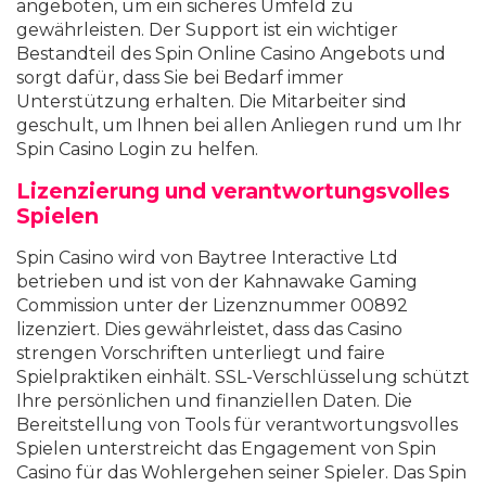
angeboten, um ein sicheres Umfeld zu
gewährleisten. Der Support ist ein wichtiger
Bestandteil des Spin Online Casino Angebots und
sorgt dafür, dass Sie bei Bedarf immer
Unterstützung erhalten. Die Mitarbeiter sind
geschult, um Ihnen bei allen Anliegen rund um Ihr
Spin Casino Login zu helfen.
Lizenzierung und verantwortungsvolles
Spielen
Spin Casino wird von Baytree Interactive Ltd
betrieben und ist von der Kahnawake Gaming
Commission unter der Lizenznummer 00892
lizenziert. Dies gewährleistet, dass das Casino
strengen Vorschriften unterliegt und faire
Spielpraktiken einhält. SSL-Verschlüsselung schützt
Ihre persönlichen und finanziellen Daten. Die
Bereitstellung von Tools für verantwortungsvolles
Spielen unterstreicht das Engagement von Spin
Casino für das Wohlergehen seiner Spieler. Das Spin