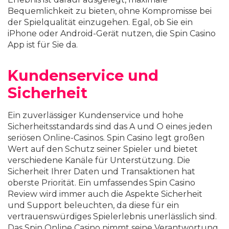
Bequemlichkeit zu bieten, ohne Kompromisse bei
der Spielqualität einzugehen. Egal, ob Sie ein
iPhone oder Android-Gerät nutzen, die Spin Casino
App ist für Sie da.
Kundenservice und
Sicherheit
Ein zuverlässiger Kundenservice und hohe
Sicherheitsstandards sind das A und O eines jeden
seriösen Online-Casinos. Spin Casino legt großen
Wert auf den Schutz seiner Spieler und bietet
verschiedene Kanäle für Unterstützung. Die
Sicherheit Ihrer Daten und Transaktionen hat
oberste Priorität. Ein umfassendes Spin Casino
Review wird immer auch die Aspekte Sicherheit
und Support beleuchten, da diese für ein
vertrauenswürdiges Spielerlebnis unerlässlich sind.
Das Spin Online Casino nimmt seine Verantwortung