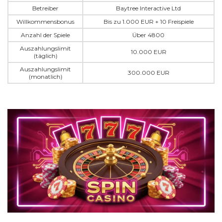
Betreiber
Baytree Interactive Ltd
Willkommensbonus
Bis zu 1.000 EUR + 10 Freispiele
Anzahl der Spiele
Über 4800
Auszahlungslimit
10.000 EUR
(täglich)
Auszahlungslimit
300.000 EUR
(monatlich)